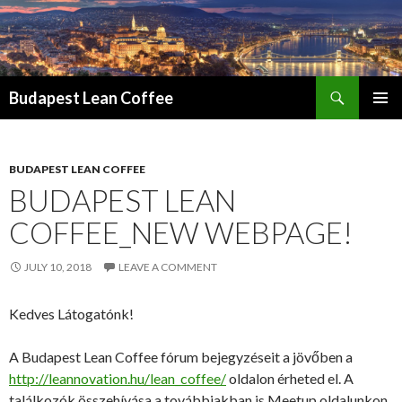
Search
Budapest Lean Coffee
SKIP
PRIMAR
TO
MENU
CONTENT
BUDAPEST LEAN COFFEE
BUDAPEST LEAN
COFFEE_NEW WEBPAGE!
JULY 10, 2018
LEAVE A COMMENT
Kedves Látogatónk!
A Budapest Lean Coffee fórum bejegyzéseit a jövőben a
http://leannovation.hu/lean_coffee/
oldalon érheted el. A
találkozók összehívása a továbbiakban is Meetup oldalunkon