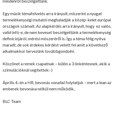
mindenről beszélgettünk.
Egy másik témafelvetés arra irányult, miszerint a nyugat
termelékenységi mutatói meghaladják a közép-kelet európai
országok számait. Az alapkérdés arra irányult, hogy ez valós,
valid infó-e, de nem keveset beszélgettünk a termelékenység
definíciójáról, mérési mószeréről is. Így a téma félig nyitva
maradt, de sok érdekes kérdést vetett fel amit a következő
alkalmakkor tervezünk továbbgondolni.
Köszönet a remek csapatnak – külön a 3 önkéntesnek, akik a
szimulációknál segítettek:-)
Április 4.-én a HR, bevonás vonallal folytatjuk – mert a lean az
emberek bevonása nélkül nem működik..
BLC Team