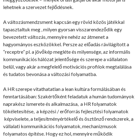
lehetnek a szervezet fejlődésnek.
A változásmendzsment kapcsán egy rövid közös játékkal
tapasztaltuk meg , milyen gyorsan visszarendeződik egy
bevezetett változás, mennyire nehéz az átmenet a
hagyományos eszközökkel. Persze az előadás rávilágított a
“receptre” pl. a jövőkép megléte és milyensége, az informális
kommunikációs hálózat jelentősége és szerepe a vállalaton
belül, vagy akár a megfelelő motivációs profilok megtalálása
és tudatos bevonása a változási folyamatba.
A HR szerepe vitathatatlan a lean kultúra formálásában és
fenntartásában: Szakértőként feladatuk a humán tudományok
naprakész ismerete és alkalmazása, a HR folyamatok
tökéletesítése, a képzési / erőforrás fejlesztési folyamatok
képviselete, a teljesítményértékelő és ösztönző rendszerek, a
vállalati kommunikációs folyamatok, mechanizmusok
folyamatos építése. Hogy ez hol, mennyire működik