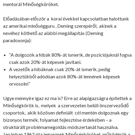
mentorál Minőségköröket.
Előadásában először a korai évekkel kapcsolatban halottunk
az amerikai minőségguru , Deming szerepéről, akinek a
nevéhez köthető az alábbi megállapítás (Deming
paradoxonja):
“A dolgozók a hibák 80%-át ismerik, de pozíciójuknál fogva
csak azok 20%-át képesek javítani.
A vezetők a hibáknak csak 20%-át ismerik, pedig
helyeztükből adódóan azok 80%-át lennének képesek
orvosolni”
Ugye mennyire igaz ez ma is? Erre az alapigazságra építettek a
Minőségkörök is, melyek a szervezeten belüli önszerveződő
csoportok, akik közösen definiált cél mentén dolgoznak egy
bizonyos termék, folyamat fejlesztése érdekében – a
struktúrált problémamegoldás módszertanát használva.
Japánban 1962 óta jegyeznek Minőségköröket, működésük a