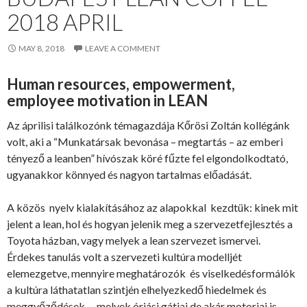
2018 APRIL
MAY 8, 2018
LEAVE A COMMENT
Human resources, empowerment,
employee motivation in LEAN
Az áprilisi találkozónk témagazdája Kőrösi Zoltán kollégánk
volt, aki a “Munkatársak bevonása – megtartás – az emberi
tényező a leanben” hívószak köré fűzte fel elgondolkodtató,
ugyanakkor könnyed és nagyon tartalmas előadását.
A közös nyelv kialakításához az alapokkal kezdtük: kinek mit
jelent a lean, hol és hogyan jelenik meg a szervezetfejlesztés a
Toyota házban, vagy melyek a lean szervezet ismervei.
Érdekes tanulás volt a szervezeti kultúra modelljét
elemezgetve, mennyire meghatározók és viselkedésformálók
a kultúra láthatatlan szintjén elhelyezkedő hiedelmek és
meggyőződések – melyek óriási gátjai de akár motorjai is