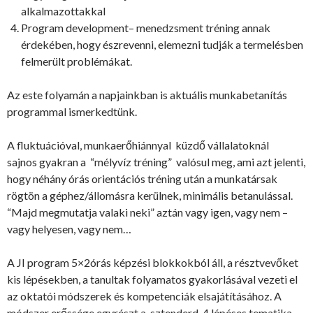
alkalmazottakkal
Program development– menedzsment tréning annak
érdekében, hogy észrevenni, elemezni tudják a termelésben
felmerült problémákat.
Az este folyamán a napjainkban is aktuális munkabetanítás
programmal ismerkedtünk.
A fluktuációval, munkaerőhiánnyal küzdő vállalatoknál
sajnos gyakran a “mélyvíz tréning” valósul meg, ami azt jelenti,
hogy néhány órás orientációs tréning után a munkatársak
rögtön a géphez/állomásra kerülnek, minimális betanulással.
“Majd megmutatja valaki neki” aztán vagy igen, vagy nem –
vagy helyesen, vagy nem…
A JI program 5×2órás képzési blokkokból áll, a résztvevőket
kis lépésekben, a tanultak folyamatos gyakorlásával vezeti el
az oktatói módszerek és kompetenciák elsajátításához. A
módszer erőssége egyrészt a sztenderd, 4 lépéses tematika,