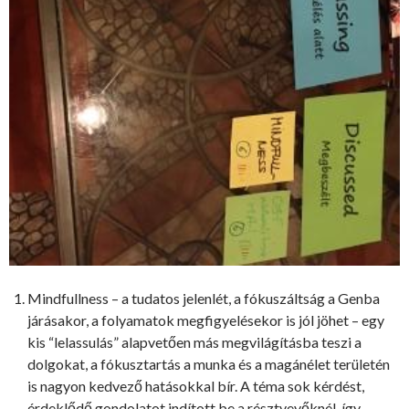
Mindfullness – a tudatos jelenlét, a fókuszáltság a Genba
járásakor, a folyamatok megfigyelésekor is jól jöhet – egy
kis “lelassulás” alapvetően más megvilágításba teszi a
dolgokat, a fókusztartás a munka és a magánélet területén
is nagyon kedvező hatásokkal bír. A téma sok kérdést,
érdeklődő gondolatot indított be a résztvevőknél, így