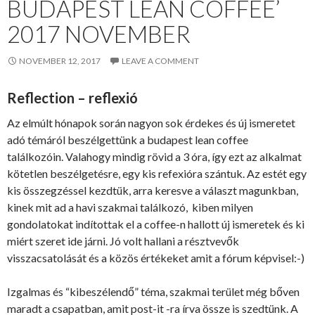
BUDAPEST LEAN COFFEE’
2017 NOVEMBER
NOVEMBER 12, 2017
LEAVE A COMMENT
Reflection – reflexió
Az elmúlt hónapok során nagyon sok érdekes és új ismeretet
adó témáról beszélgettünk a budapest lean coffee
találkozóin. Valahogy mindig rövid a 3 óra, így ezt az alkalmat
kötetlen beszélgetésre, egy kis refexióra szántuk. Az estét egy
kis összegzéssel kezdtük, arra keresve a választ magunkban,
kinek mit ad a havi szakmai találkozó, kiben milyen
gondolatokat indítottak el a coffee-n hallott új ismeretek és ki
miért szeret ide járni. Jó volt hallani a résztvevők
visszacsatolását és a közös értékeket amit a fórum képvisel:-)
Izgalmas és “kibeszélendő” téma, szakmai terület még bőven
maradt a csapatban, amit post-it -ra írva össze is szedtünk. A