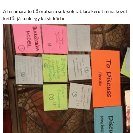
A fennmaradó bő órában a sok-sok táblára került téma közül
kettőt jártunk egy kicsit körbe: