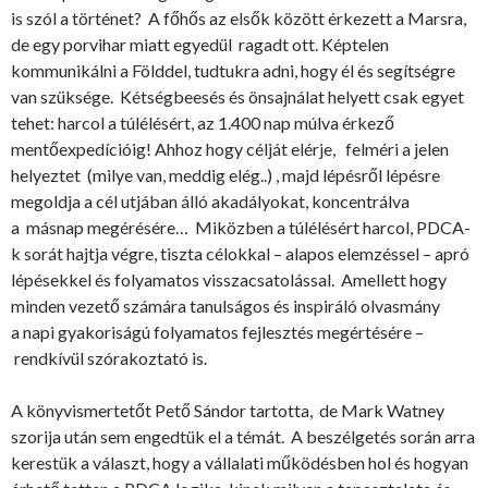
is szól a történet? A főhős az elsők között érkezett a Marsra,
de egy porvihar miatt egyedül ragadt ott. Képtelen
kommunikálni a Földdel, tudtukra adni, hogy él és segítségre
van szüksége. Kétségbeesés és önsajnálat helyett csak egyet
tehet: harcol a túlélésért, az 1.400 nap múlva érkező
mentőexpedícióig! Ahhoz hogy célját elérje, felméri a jelen
helyeztet (milye van, meddig elég..) , majd lépésről lépésre
megoldja a cél utjában álló akadályokat, koncentrálva
a másnap megérésére… Miközben a túlélésért harcol, PDCA-
k sorát hajtja végre, tiszta célokkal – alapos elemzéssel – apró
lépésekkel és folyamatos visszacsatolással. Amellett hogy
minden vezető számára tanulságos és inspiráló olvasmány
a napi gyakoriságú folyamatos fejlesztés megértésére –
rendkívül szórakoztató is.
A könyvismertetőt Pető Sándor tartotta, de Mark Watney
szorija után sem engedtük el a témát. A beszélgetés során arra
kerestük a választ, hogy a vállalati működésben hol és hogyan