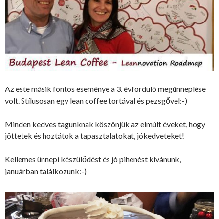
Az este másik fontos eseménye a 3. évforduló megünneplése
volt. Stílusosan egy lean coffee tortával és pezsgővel:-)
Minden kedves tagunknak köszönjük az elmúlt éveket, hogy
jöttetek és hoztátok a tapasztalatokat, jókedveteket!
Kellemes ünnepi készülődést és jó pihenést kívánunk,
januárban találkozunk:-)