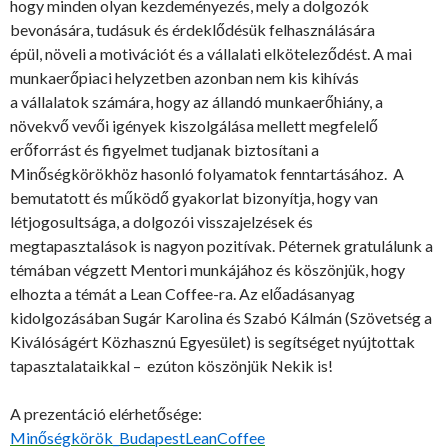
hogy minden olyan kezdeményezés, mely a dolgozók
bevonására, tudásuk és érdeklődésük felhasználására
épül, növeli a motivációt és a vállalati elköteleződést. A mai
munkaerőpiaci helyzetben azonban nem kis kihívás
a vállalatok számára, hogy az állandó munkaerőhiány, a
növekvő vevői igények kiszolgálása mellett megfelelő
erőforrást és figyelmet tudjanak biztosítani a
Minőségkörökhöz hasonló folyamatok fenntartásához. A
bemutatott és működő gyakorlat bizonyítja, hogy van
létjogosultsága, a dolgozói visszajelzések és
megtapasztalások is nagyon pozitívak. Péternek gratulálunk a
témában végzett Mentori munkájához és köszönjük, hogy
elhozta a témát a Lean Coffee-ra. Az előadásanyag
kidolgozásában Sugár Karolina és Szabó Kálmán (Szövetség a
Kiválóságért Közhasznú Egyesület) is segítséget nyújtottak
tapasztalataikkal – ezúton köszönjük Nekik is!
A prezentáció elérhetősége:
Minőségkörök_BudapestLeanCoffee