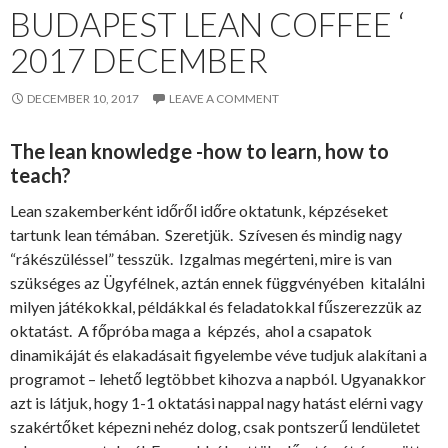
BUDAPEST LEAN COFFEE ‘
2017 DECEMBER
DECEMBER 10, 2017
LEAVE A COMMENT
The lean knowledge -how to learn, how to
teach?
Lean szakemberként időről időre oktatunk, képzéseket
tartunk lean témában. Szeretjük. Szívesen és mindig nagy
“rákészüléssel” tesszük. Izgalmas megérteni, mire is van
szükséges az Ügyfélnek, aztán ennek függvényében kitalálni
milyen játékokkal, példákkal és feladatokkal fűszerezzük az
oktatást. A főpróba maga a képzés, ahol a csapatok
dinamikáját és elakadásait figyelembe véve tudjuk alakítani a
programot – lehető legtöbbet kihozva a napból. Ugyanakkor
azt is látjuk, hogy 1-1 oktatási nappal nagy hatást elérni vagy
szakértőket képezni nehéz dolog, csak pontszerű lendületet