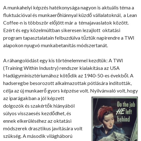
A munkahelyi képzés hatékonysága nagyon is aktuális téma a
fluktuációval és munkaerőhiánnyal küzdő vállalatoknál, a Lean
Coffee-n is többször előjött már a témajavaslatok között.
Ezért és egy közelmúltban sikeresen lezajlott oktatási
program tapasztalatain felbuzdúlva tűztük napirendre a TWI
alapokon nyugvó munkabetanítás módszertanát.
A ráhangolódást egy kis történelemmel kezdtük: A TWI
(Training Within Industry) rendszer kialakítása az USA
Hadügyminisztériumához kötődik az 1940-50-es évekből. A
hadseregbe besorozott alkalmazottak pótlására indították,
célja az új munkaerő gyors képzése volt.
Nyilvánvaló volt, hogy
az iparágakban a jól képzett
dolgozók és szakértők hiányából
súlyos visszaesés kezdődhet, és
ennek elkerüléséhez az oktatási
módszerek drasztikus javítására volt
szükség. A második világháború