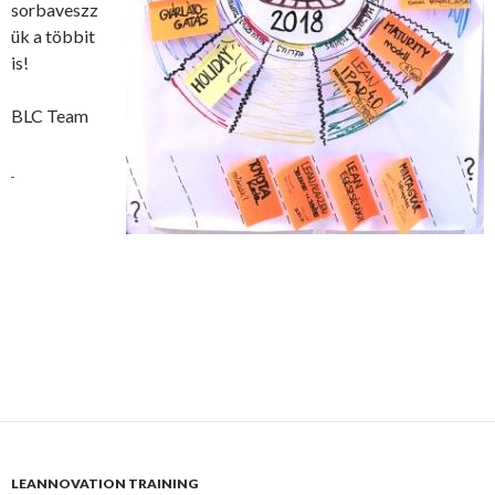
sorbaveszz
ük a többit
is!
BLC Team
LEANNOVATION TRAINING