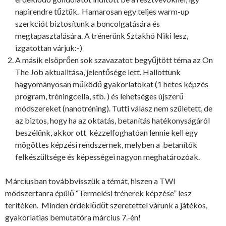
napirendre tűztük. Hamarosan egy teljes warm-up
szerkciót biztosítunk a boncolgatására és
megtapasztalására. A trénerünk Sztakhó Niki lesz,
izgatottan várjuk:-)
A másik elsöprően sok szavazatot begyűjtött téma az On
The Job aktualitása, jelentősége lett. Hallottunk
hagyományosan működő gyakorlatokat (1 hetes képzés
program, tréningcella, stb. ) és lehetséges újszerű
módszereket (nanotréning). Tutti válasz nem született, de
az biztos, hogy ha az oktatás, betanítás hatékonyságáról
beszélünk, akkor ott kézzelfoghatóan lennie kell egy
mögöttes képzési rendszernek, melyben a betanítók
felkészültsége és képességei nagyon meghatározóak.
Márciusban továbbvisszük a témát, hiszen a TWI
módszertanra épülő “Termelési trénerek képzése” lesz
terítéken. Minden érdeklődőt szeretettel várunk a játékos,
gyakorlatias bemutatóra március 7.-én!