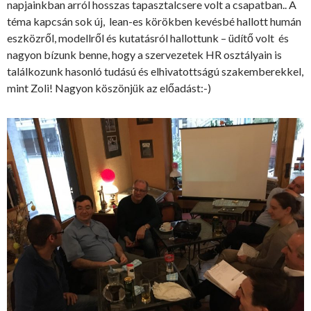
napjainkban arról hosszas tapasztalcsere volt a csapatban.. A
téma kapcsán sok új, lean-es körökben kevésbé hallott humán
eszközről, modellről és kutatásról hallottunk – üdítő volt és
nagyon bízunk benne, hogy a szervezetek HR osztályain is
találkozunk hasonló tudású és elhivatottságú szakemberekkel,
mint Zoli! Nagyon köszönjük az előadást:-)