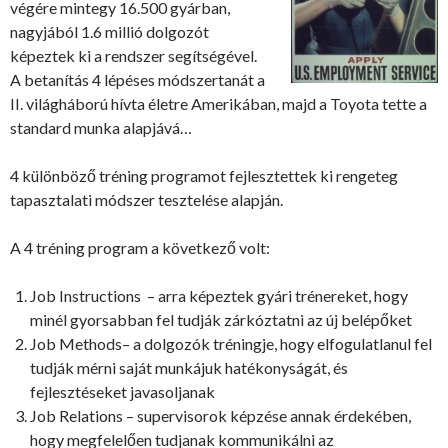
végére mintegy 16.500 gyárban,
nagyjából 1.6 millió dolgozót
képeztek ki a rendszer segítségével.
A betanítás 4 lépéses módszertanát a
II. világháború hívta életre Amerikában, majd a Toyota tette a
standard munka alapjává…
4 különböző tréning programot fejlesztettek ki rengeteg
tapasztalati módszer tesztelése alapján.
A 4 tréning program a következő volt:
Job Instructions – arra képeztek gyári trénereket, hogy
minél gyorsabban fel tudják zárkóztatni az új belépőket
Job Methods– a dolgozók tréningje, hogy elfogulatlanul fel
tudják mérni saját munkájuk hatékonyságát, és
fejlesztéseket javasoljanak
Job Relations – supervisorok képzése annak érdekében,
hogy megfelelően tudjanak kommunikálni az