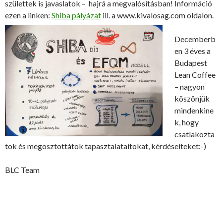
születtek is javaslatok – hajrá a megvalósításban! Információ
ezen a linken:
Shiba pályázat
ill. a www.kivalosag.com oldalon.
Decemberb
en 3 éves a
Budapest
Lean Coffee
– nagyon
köszönjük
mindenkine
k, hogy
csatlakozta
tok és megosztottátok tapasztalataitokat, kérdéseiteket:-)
BLC Team