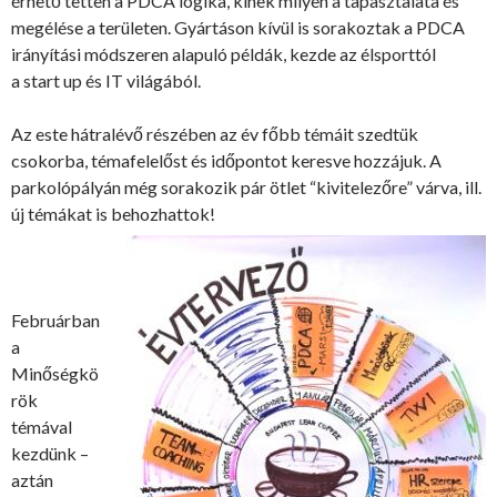
érhető tetten a PDCA logika, kinek milyen a tapasztalata és
megélése a területen. Gyártáson kívül is sorakoztak a PDCA
irányítási módszeren alapuló példák, kezde az élsporttól
a start up és IT világából.
Az este hátralévő részében az év főbb témáit szedtük
csokorba, témafelelőst és időpontot keresve hozzájuk. A
parkolópályán még sorakozik pár ötlet “kivitelezőre” várva, ill.
új témákat is behozhattok!
Februárban
a
Minőségkö
rök
témával
kezdünk –
aztán