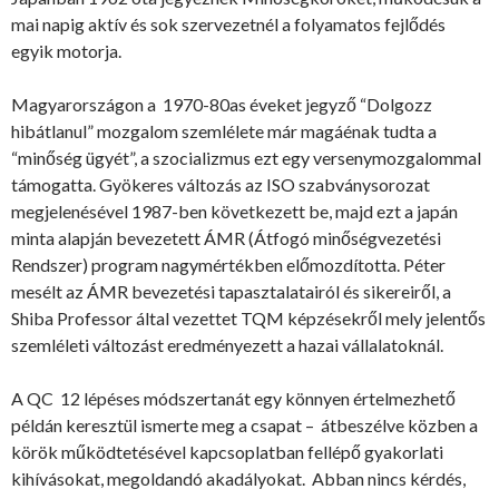
mai napig aktív és sok szervezetnél a folyamatos fejlődés
egyik motorja.
Magyarországon a 1970-80as éveket jegyző “Dolgozz
hibátlanul” mozgalom szemlélete már magáénak tudta a
“minőség ügyét”, a szocializmus ezt egy versenymozgalommal
támogatta. Gyökeres változás az ISO szabványsorozat
megjelenésével 1987-ben következett be, majd ezt a japán
minta alapján bevezetett ÁMR (Átfogó minőségvezetési
Rendszer) program nagymértékben előmozdította. Péter
mesélt az ÁMR bevezetési tapasztalatairól és sikereiről, a
Shiba Professor által vezettet TQM képzésekről mely jelentős
szemléleti változást eredményezett a hazai vállalatoknál.
A QC 12 lépéses módszertanát egy könnyen értelmezhető
példán keresztül ismerte meg a csapat – átbeszélve közben a
körök működtetésével kapcsoplatban fellépő gyakorlati
kihívásokat, megoldandó akadályokat. Abban nincs kérdés,