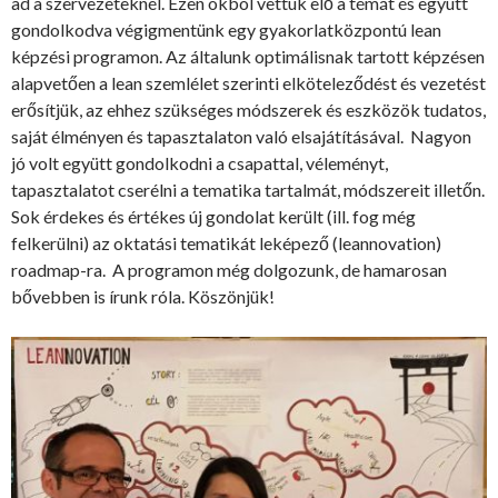
ad a szervezeteknél. Ezen okból vettük elő a témát és együtt
gondolkodva végigmentünk egy gyakorlatközpontú lean
képzési programon. Az általunk optimálisnak tartott képzésen
alapvetően a lean szemlélet szerinti elköteleződést és vezetést
erősítjük, az ehhez szükséges módszerek és eszközök tudatos,
saját élményen és tapasztalaton való elsajátításával. Nagyon
jó volt együtt gondolkodni a csapattal, véleményt,
tapasztalatot cserélni a tematika tartalmát, módszereit illetőn.
Sok érdekes és értékes új gondolat került (ill. fog még
felkerülni) az oktatási tematikát leképező (leannovation)
roadmap-ra. A programon még dolgozunk, de hamarosan
bővebben is írunk róla. Köszönjük!