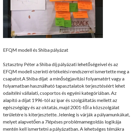
EFQM modell és Shiba pályázat
Sztasztny Péter a Shiba díj pályázati lehetőségeivel és az
EFQM modell szerinti értékelési rendszerrel ismertette meg a
csapatot.A Shiba díjat a minőségjavítási folyamatért vagy a
folyamatban használható tapasztalatok terjesztéséért lehet
odaítélni vállalati, csoportos és egyéni kategóriában. Az
alapító a díjat 1996-tól az ipar és szolgáltatás mellett az
egészségügy és az oktatás, majd 2001-től a közszolgálat
területére is kiterjesztette. Jelenleg is várják a pályamunkákat,
melyet alapvetően a 7lépéses problémamegoldás logikája
mentén kell ismertetni a pályázatban. A lehetséges témákra