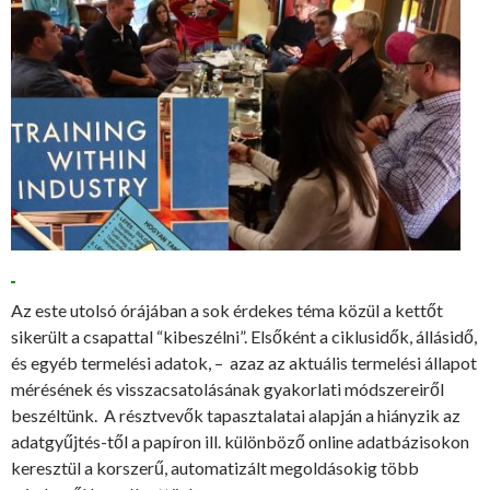
Az este utolsó órájában a sok érdekes téma közül a kettőt
sikerült a csapattal “kibeszélni”. Elsőként a ciklusidők, állásidő,
és egyéb termelési adatok, – azaz az aktuális termelési állapot
mérésének és visszacsatolásának gyakorlati módszereiről
beszéltünk. A résztvevők tapasztalatai alapján a hiányzik az
adatgyűjtés-től a papíron ill. különböző online adatbázisokon
keresztül a korszerű, automatizált megoldásokig több