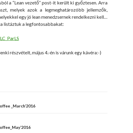
ól a “Lean vezető” post-it került ki győztesen. Arra
aszt, melyek azok a legmeghatározóbb jellemzők,
lyekkel egy jó lean menedzsernek rendelkezni kell…
a listáztuk a legfontosabbakat:
ki részvételt, május 4.-én is várunk egy kávéra:-)
offee _March’2016
on
offee_May’2016