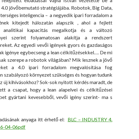
felépített előadással Vajna István vezetette be a
r 4.0 jövőbemutató stratégiájába. Robotok, Big Data,
terséges inteligencia – a negyedik ipari forradalom a
ének kitejedt hálozatán alapszik , ahol a fejlett
, analitikai kapacitás megalkotja és a változó
nyei szerint folyamatosan alakítja a rendszert
eket. Az egyedi vevői igények gyors és gazdaságos
k igénye egybecseng a lean célkitűzésekkel…. De mi
sak szerepe a robotok világában? Mik lesznek a jövő
eket a 4.0 ipari forradalom megvalósítása fog
en szabályozó környezet szükséges és hogyan tudunk
z új kihívásokhoz? Sok-sok nyitott kérdés maradt, de
tt a csapat, hogy a lean alapelvei és célkitűzései
bet gyártani kevesebből, vevői igény szerint- ma s
őadásának anyaga itt érhető el:
BLC – INDUSTRY 4.
16-04-06pdf