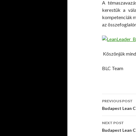
A témaszavazásb
kerestük a vál
kompetenciák me
az összefoglalór
Köszönjük minden
BLC Team
PREVIOUS POST
Post
Budapest Lean C
navigati
NEXT POST
Budapest Lean C