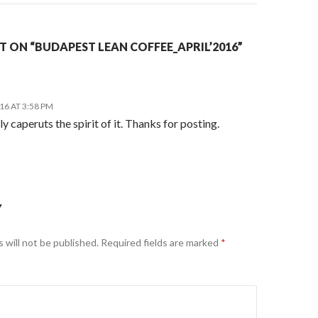
 ON “BUDAPEST LEAN COFFEE_APRIL’2016”
016 AT 3:58 PM
ly caperuts the spirit of it. Thanks for posting.
Y
 will not be published.
Required fields are marked
*