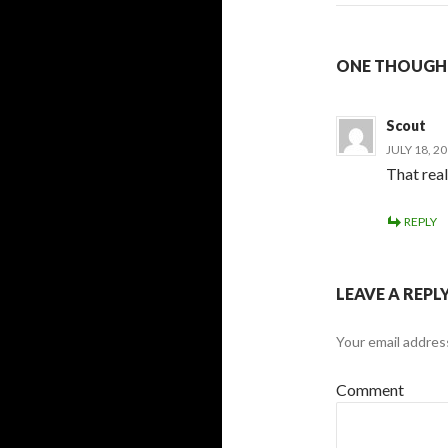
ONE THOUGHT
Scout
JULY 18, 2
That real
REPLY
LEAVE A REPL
Your email address
Comment