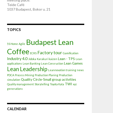
meeting place:
Teide Café
1037 Budapest, Bokor u. 21
TOPICS
Budapest Lean
5S Home
Agile
Coffee
Factory tour
ECRS
Gamification
Industry 4.0
Lean - TPS
Jidoka
Karakuri kaizen
Lean
Lean Games
applications
Lean Banking
Lean Consruction
Lean Leadership
Leannovation training
news
PDCA
Process Mining
Production Planing
Production
Quality Circle-Small group activities
simulation
TWI
Quality management
Storytelling
Toyota Kata
xyz
generations
CALENDAR