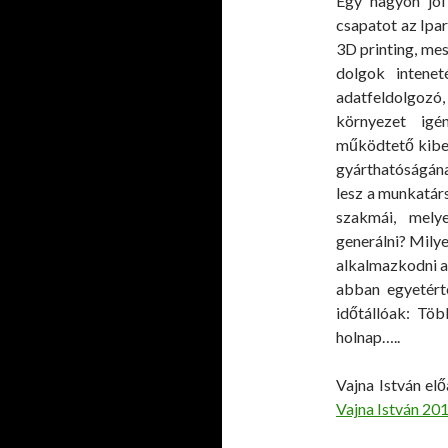
Egy nagyon jól 
csapatot az Ipa
3D printing, mes
dolgok intenet
adatfeldolgozó
környezet igé
működtető kiber
gyárthatóságána
lesz a munkatár
szakmái, mely
generálni? Mily
alkalmazkodni a
abban egyetérte
időtállóak: Töb
holnap…..
Vajna István el
Vajna István 20