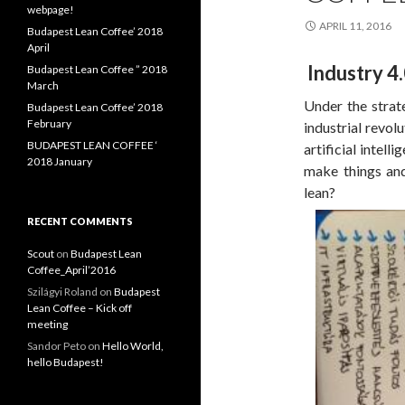
o
webpage!
r
APRIL 11, 2016
Budapest Lean Coffee’ 2018
:
April
Industry 4.
Budapest Lean Coffee ” 2018
March
Under the strate
Budapest Lean Coffee’ 2018
February
industrial revolu
BUDAPEST LEAN COFFEE ‘
artificial intel
2018 January
make things and
lean?
RECENT COMMENTS
Scout
on
Budapest Lean
Coffee_April’2016
Szilágyi Roland
on
Budapest
Lean Coffee – Kick off
meeting
Sandor Peto
on
Hello World,
hello Budapest!