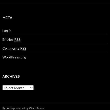
e
g
o
r
META
i
e
s
Log in
Entries
RSS
Comments
RSS
WordPress.org
ARCHIVES
A
r
c
h
i
Proudly powered by WordPress
v