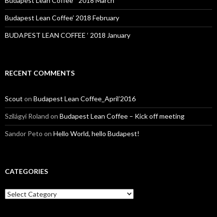
Budapest Lean Coffee ” 2018 March
Budapest Lean Coffee’ 2018 February
BUDAPEST LEAN COFFEE ‘ 2018 January
RECENT COMMENTS
Scout
on
Budapest Lean Coffee_April’2016
Szilágyi Roland
on
Budapest Lean Coffee – Kick off meeting
Sandor Peto
on
Hello World, hello Budapest!
CATEGORIES
C
a
t