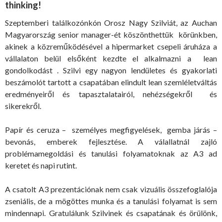
thinking!
Szeptemberi találkozónkón Orosz Nagy Szilviát, az Auchan
Magyarország senior manager-ét köszönthettük körünkben,
akinek a közreműködésével a hipermarket csepeli áruháza a
vállalaton belül elsőként kezdte el alkalmazni a lean
gondolkodást . Szilvi egy nagyon lendületes és gyakorlati
beszámolót tartott a csapatában elindult lean szemléletváltás
eredményeiről és tapasztalatairól, nehézségekről és
sikerekről.
Papír és ceruza – személyes megfigyelések, gemba járás –
bevonás, emberek fejlesztése. A válallatnál zajló
problémamegoldási és tanulási folyamatoknak az A3 ad
keretet és napi rutint.
A csatolt A3 prezentációnak nem csak vizuális összefoglalója
zseniális, de a mögöttes munka és a tanulási folyamat is sem
mindennapi. Gratulálunk Szilvinek és csapatának és örülönk,