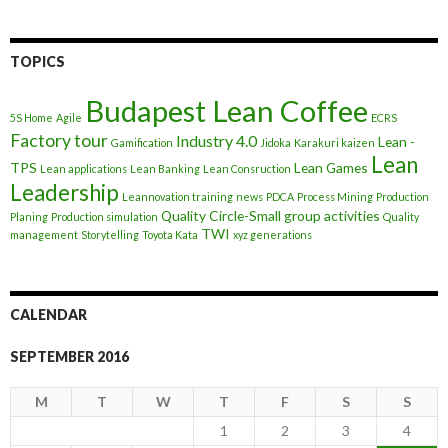
TOPICS
Budapest Lean Coffee
5S Home
Agile
ECRS
Factory tour
Industry 4.0
Lean -
Gamification
Jidoka
Karakuri kaizen
Lean
TPS
Lean Games
Lean applications
Lean Banking
Lean Consruction
Leadership
Leannovation training
news
PDCA
Process Mining
Production
Quality Circle-Small group activities
Planing
Production simulation
Quality
TWI
management
Storytelling
Toyota Kata
xyz generations
CALENDAR
SEPTEMBER 2016
M
T
W
T
F
S
S
1
2
3
4