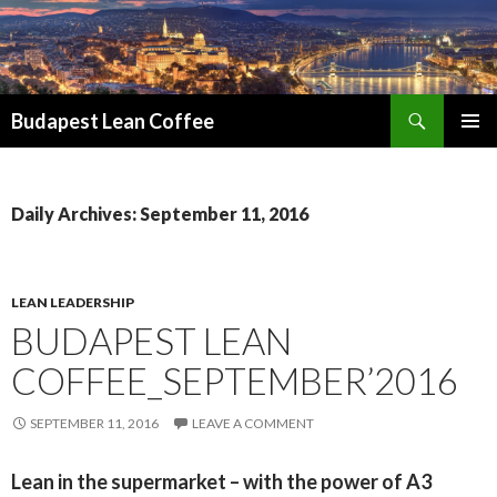
Search
Budapest Lean Coffee
SKIP
PRIMAR
TO
MENU
CONTENT
Daily Archives: September 11, 2016
LEAN LEADERSHIP
BUDAPEST LEAN
COFFEE_SEPTEMBER’2016
SEPTEMBER 11, 2016
LEAVE A COMMENT
Lean in the supermarket – with the power of A3